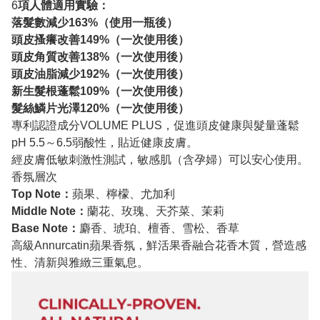
6
項人體適用實驗：
落髮數減少163%（使用一瓶後）
頭皮搔癢改善149%（一次使用後）
頭皮角質改善138%（一次使用後）
頭皮油脂減少192%（一次使用後）
新生髮根蓬鬆109%（一次使用後）
髮絲鱗片光澤120%（一次使用後）
專利認證成分VOLUME PLUS，促進頭皮健康與髮量蓬鬆
pH 5.5～6.5弱酸性，貼近健康皮膚。
經皮膚低敏刺激性測試，敏感肌（含孕婦）可以安心使用。
香氛層次
Top Note：
蘋果、檸檬、尤加利
Middle Note：
蘭花、玫瑰、天芥菜、茉莉
Base Note：
麝香、琥珀、檀香、雪松、香草
高級Annurcatin蘋果香氛，鮮活果香融合花香木質，營造感
性、清新與雅緻三重氣息。