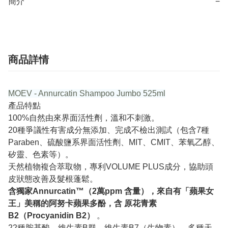
簡介
−
商品詳情
MOEV - Annurcatin Shampoo Jumbo 525ml
產品特點
100%自然由來界面活性劑，溫和不刺激。
20種爭議性有害成分無添加、完成不檢出測試（包含7種
Paraben、硫酸鹽系界面活性劑、MIT、CMIT、苯氧乙醇、
矽靈、色素等）。
天然植物複合萃取物，專利VOLUME PLUS成分，協助頭
皮狀態改善及髮根蓬鬆。
含獨家Annurcatin™（2萬ppm 含量），來自有「蘋果女
王」美稱的阿努卡蘋果多酚，含
原花青素
B2（Procyanidin B2）
。
22種胺基酸、維生素B群、維生素B7（生物素）、多種天