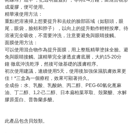
成凝膠，便可使用。
精華液使用方法：
重點把溶液掃上想要提升和去紋的臉部區域（如額頭，眼
尾，眼袋，臉頰和脖子），以向上的提升動作輕輕按摩。待
溶液完全吸收，不需要沖洗，注意要避免與眼睛接觸。
面膜使用方法：
可以使用混合物作為提升面膜，用上整瓶精華塗抹全臉。避
免與眼睛接觸。讓精華完全滲透皮膚底層，大約15-20分
鐘 徹底沖洗乾淨，然後可做基礎的護膚程序。
初次使用建議，連續使用5天，使用後加強保濕肌膚效果更
佳！*三盒為一個療程，效果可顯著持久。
全成份：水、乳酸、乳酸鈉、丙二醇、PEG-60氫化蓖麻
油、丁二醇、1,2-己二醇、日本扁柏葉萃取、殼聚醣、水解
膠原蛋白、普魯蘭多醣。
此產品包含貝殼類。