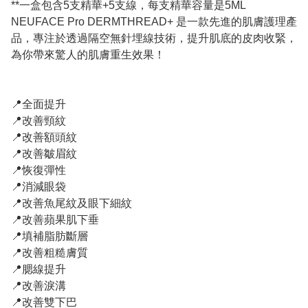
**一盒包含5支精華+5支線，每支精華容量是5ML
NEUFACE Pro DERMTHREAD+ 是一款先進的肌膚護理產
品，專注於透過隔空無針埋線技術，提升肌底的皮肉收緊，
為你帶來驚人的肌膚重生效果！
📍全面提升
📍改善頸紋
📍改善額頭紋
📍改善皺眉紋
📍恢復彈性
📍消減眼袋
📍改善魚尾紋及眼下細紋
📍改善蘋果肌下垂
📍填補脂肪斷層
📍改善粗糙膚質
📍腮線提升
📍改善淚溝
📍改善雙下巴