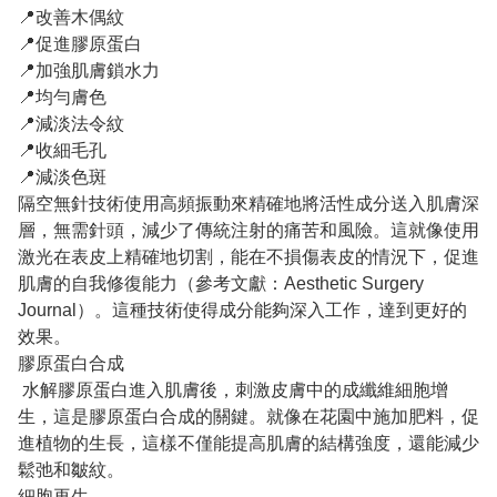
📍改善木偶紋
📍促進膠原蛋白
📍加強肌膚鎖水力
📍均勻膚色
📍減淡法令紋
📍收細毛孔
📍減淡色斑
隔空無針技術使用高頻振動來精確地將活性成分送入肌膚深
層，無需針頭，減少了傳統注射的痛苦和風險。這就像使用
激光在表皮上精確地切割，能在不損傷表皮的情況下，促進
肌膚的自我修復能力（參考文獻：Aesthetic Surgery
Journal）。這種技術使得成分能夠深入工作，達到更好的
效果。
膠原蛋白合成
水解膠原蛋白進入肌膚後，刺激皮膚中的成纖維細胞增
生，這是膠原蛋白合成的關鍵。就像在花園中施加肥料，促
進植物的生長，這樣不僅能提高肌膚的結構強度，還能減少
鬆弛和皺紋。
細胞再生