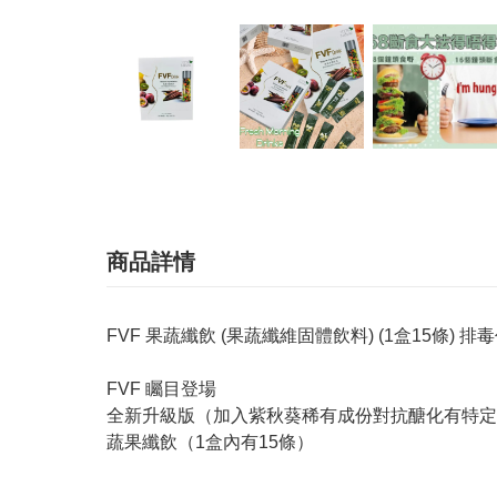
商品詳情
FVF 果蔬纖飲 (果蔬纖維固體飲料) (1盒15條)
FVF 矚目登場
全新升級版（加入紫秋葵稀有成份對抗醣化有特定
蔬果纖飲（1盒內有15條）