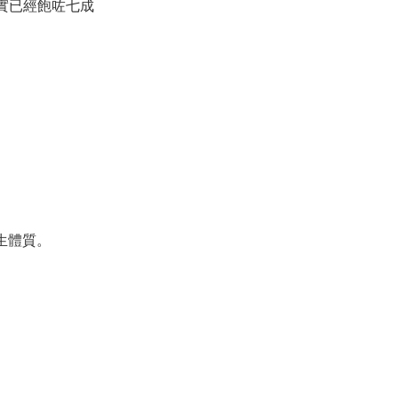
其實已經飽咗七成
養生體質。
。