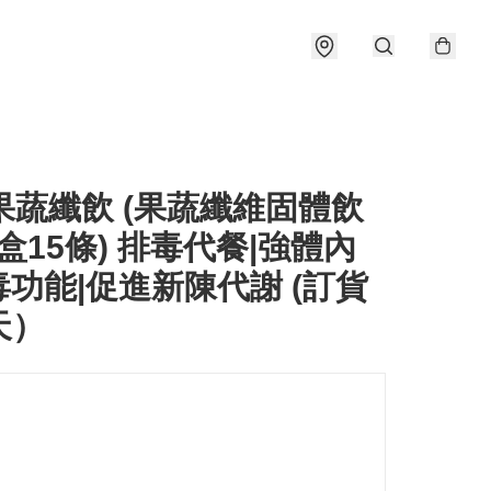
 果蔬纖飲 (果蔬纖維固體飲
(1盒15條) 排毒代餐|強體內
功能|促進新陳代謝 (訂貨
0天）