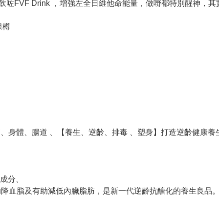
FVF Drink ，增強左全日維他命能量，做嘢都特別醒神，
保樽
。
士，對肌膚、身體、腸道 、【養生、逆齡、排毒 、塑身】打造逆齡健康
成分、
助降血脂及有助減低內臟脂肪，是新一代逆齡抗醣化的養生良品