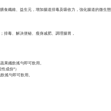
膳食纖維、益生元，增加腸道排毒及吸收力，強化腸道的微生態
；排毒、解决便秘、瘦身减肥、調理腸胃，
條FVF蔬果纖飲搖勻即可飲用。
活性成份*）
纖飲搖勻即可飲用。