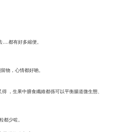
去….都有好多縮便。
嘅殘留物，心情都好啲。
代替又得 ，生果中膳食纖維都係可以平衡腸道微生態、
粒都少咗。