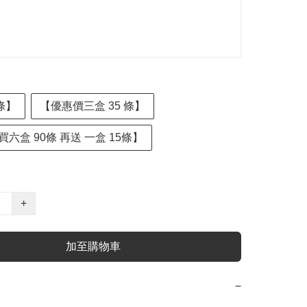
條】
【優惠價三盒 35 條】
六盒 90條 再送 一盒 15條】
+
加至購物車
−