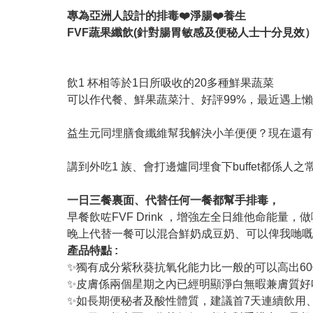
專為亞洲人設計的排毒❤️淨腸❤️養生
FVF蔬果纖飲(針對腸胃敏感及便秘人士十分見效
飲1 杯相等於1日所吸收的20多種鮮果蔬菜
可以作代餐、鮮果蔬菜汁、好評99%，最近遇上
益生元同埋膳食纖維幫我解決小羊便便？現在還有
講到外吃1 族、會打邊爐同埋食下buffet都係
一日三餐裏面、代替任何一餐都幫手排毒，
早餐飲咗FVF Drink ，增強左全日維他命能
晚上代替一餐可以混合鮮奶成豆奶、可以俾我哋嘅
產品特點 :
✨獨有成分紫秋葵抗氧化能力比一般的可以高出6
✨皮膚係兩個星期之內已經明顯淨白無暇兼膚質好
✨如長期便秘者及酸性體質，建議首7天連續飲用