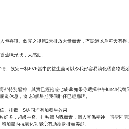
）
懶人包喜訊、飲完之後第2天排放大量毒素，冇諗過以為每天有得
香蕉嘅形狀，太感動。
人之常情、飲完一杯FVF當中的益生菌可以令我好容易消化晒食物
量，做嘢都特別醒神，其實已經飽咗七成😂如果你選擇中午lunch
腸道休息，食咗3個星期我個肚仔已經扁晒。
0倍、排毒、S咗同埋有加養生效果
咗好多，超級神奇、排咗體内嘅毒素，個人真係精神、暗瘡同暗
、增加體內抗氧化功能💥有助瘦身排毒美顏。