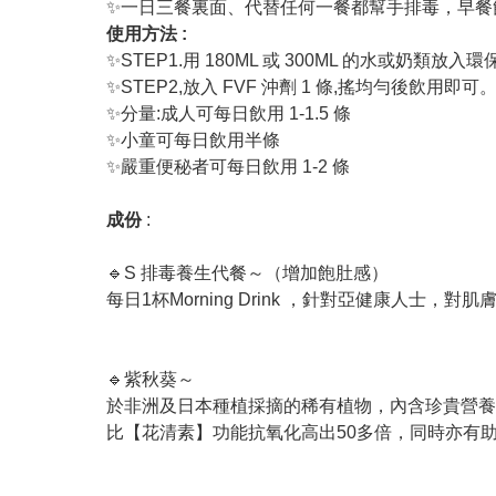
✨一日三餐裏面、代替任何一餐都幫手排毒，早餐飲咗
使用方法 :
✨STEP1.用 180ML 或 300ML 的水或奶類放入環
✨STEP2,放入 FVF 沖劑 1 條,搖均勻後飲用即可
✨分量:成人可每日飲用 1-1.5 條
✨小童可每日飲用半條
✨嚴重便秘者可每日飲用 1-2 條
成份
:
🔹S 排毒養生代餐～（增加飽肚感）
每日1杯Morning Drink ，針對亞健康人
🔹紫秋葵～
於非洲及日本種植採摘的稀有植物，內含珍貴營養
比【花清素】功能抗氧化高出50多倍，同時亦有