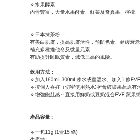
🔹水果酵素
內含豐富，大量水果酵素、鮮菜及奇異果、檸檬、
🔹日本抹茶粉
有美白肌膚，提高肌膚活性，預防色素、延缓衰老
補充多種維他命及微量元素
有助提升睡眠質素，減低三高的風險。
飲用方法：
🔹加入180ml -300ml 凍水或室溫水、加入1 
🔹按個人喜好（切密使用熱水冲*會破壞果蔬原有
🔹增強飽肚感～直接用鮮奶或豆奶混合FVF 蔬果
產品容量 :
🔹一包11g (1盒15 條)
生產地 :