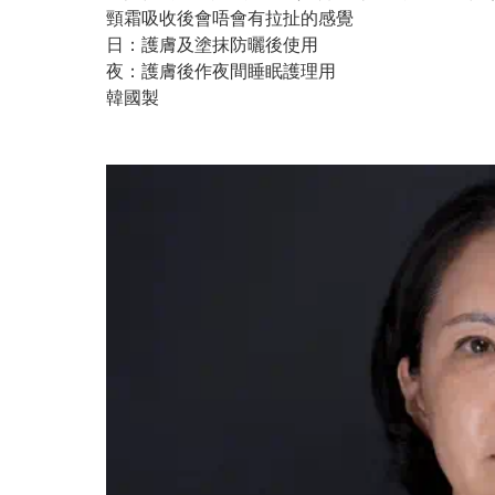
頸霜吸收後會唔會有拉扯的感覺
日：護膚及塗抹防曬後使用
夜：護膚後作夜間睡眠護理用
韓國製