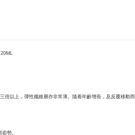
 20ML
薄三倍以上，彈性纖維層亦非常薄。隨着年齡增長，及反覆移動而
頭姿勢。