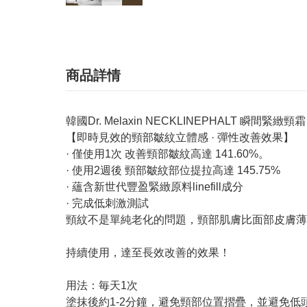
商品詳情
韓國Dr. Melaxin NECKLINEPHALT 瞬間緊緻頸霜
【即時見效的頸部皺紋立體感 · 彈性改善效果】
· 僅使用1次 改善頸部皺紋高達 141.60%。
· 使用2週後 頸部皺紋部位提拉高達 145.75%
· 蘊含新世代豐盈緊緻原料linefill成分
· 完成低刺激測試
頸紋不是單純老化的問題，頸部肌膚比面部皮膚
持續使用，達至長效改善的效果！
用法：毎天1次
塗抹後約1-2分鐘，避免頸部位置摺疊，並避免低