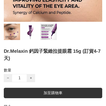
Dr.Melaxin 鈣因子緊緻拉提眼霜 15g (訂貨4-7
天)
數量
−
+
加至購物車