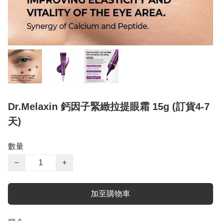
Dr.Melaxin 鈣因子緊緻拉提眼霜 15g (訂貨4-7
天)
數量
−
+
加至購物車