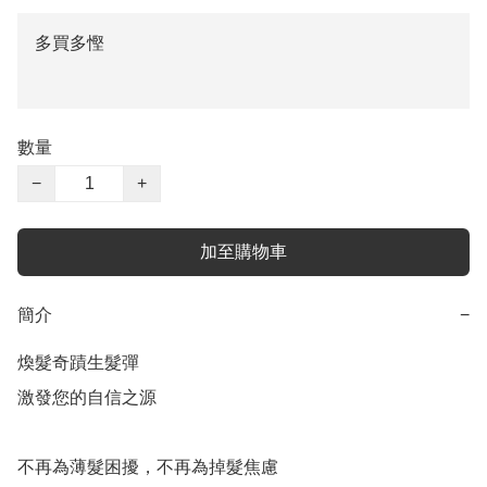
多買多慳
數量
−
+
加至購物車
簡介
−
煥髮奇蹟生髮彈

激發您的自信之源

不再為薄髮困擾，不再為掉髮焦慮