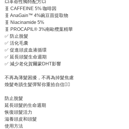
💥
革命性獨特配方
💥
🧬
CAFFEINE 5% 咖啡
因
🧬
AnaGain™ 4%豌豆苗提取
物
🧬
Niacinamide 5%
🧬
PROCAPIL® 3%南歐欖葉精華
✅ 防止脫髮
✅ 活化毛囊
✅ 促進頭皮血液循環
✅ 延長
頭髮
生命週期
✅ 減少老化賀爾蒙DHT影響
不再為薄髮困擾，不再為掉髮焦慮
煥髮奇蹟生髮彈幫你重拾自信
👍🏻
防止脫髮
延長頭髮的生命週期
恢復頭髮活力
滋養頭皮和頭髮
使用方法