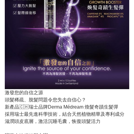
激發您的自信之源
頭髮稀疏、脫髮問題令您失去自信心？
新產品🇨🇭瑞士品牌Derma Médream 煥髮奇蹟生髮彈
採用瑞士最先進科學技術，結合天然植物精華及專利成分
滋潤頭皮底層，激活沉睡毛囊，恢復頭髮活力