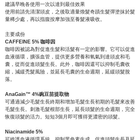
建議早晚各使用一次以達到最佳效果
使用前請先清潔頭皮，之後取適量
煥髮奇蹟生髮彈
塗抹於髮
量稀少處，再以指腹按摩加強至養髮液吸收。
主要成份
CAFFEINE 5% 咖啡因
咖啡因被認為對促進生髮和活髮有一定的影響。它可以促進
血液循環，擴張血管，提供更多營養和氧氣到達頭皮和毛
囊，從而促進頭髮生長。此外，咖啡因還可以抑制毛囊收
縮，減緩禿髮風險，並延長毛囊的生命週期，延緩頭髮脫
落。
AnaGain™ 4%豌豆苗提取物
可通過減少毛髮生長終期和增加毛髮生長初期的毛髮來改善
毛髮生長。刺激毛髮根部生長，延長頭髮的生命週期，完全
恢復頭髮的活力。短短
3
個月即可獲得更濃密的頭髮。
Niacinamide 5%
可維護血液循環系統、抑制黑色素生成、促進頭髮生長及延