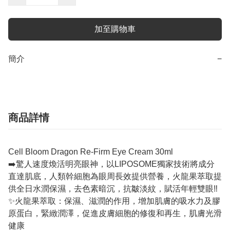
加至購物車
簡介
−
商品詳情
Cell Bloom Dragon Re-Firm Eye Cream 30ml
➡️️驚人速度煥活明亮眼神，以LIPOSOME獨家技術將成分
直達肌底，人類幹細胞為眼周長效提供營養，火龍果萃取提
供全日水潤保濕，去色素暗沉，抗皺淡紋，賦活年輕雙眼‼️
✨火龍果萃取：保濕、滋潤的作用，增加肌膚的吸水力及膠
原蛋白，緊緻潤澤，促進皮膚細胞的修復和再生，肌膚光滑
健康