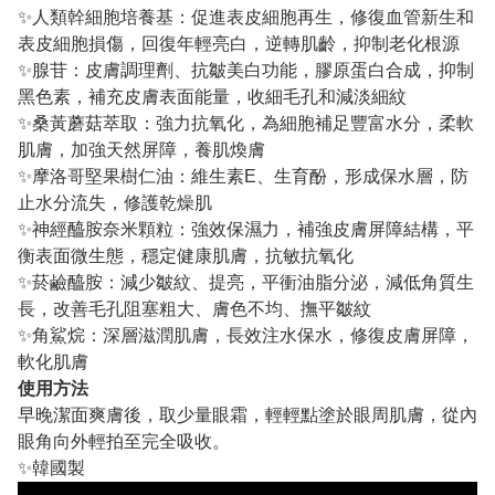
✨人類幹細胞培養基：促進表皮細胞再生，修復血管新生和
表皮細胞損傷，回復年輕亮白，逆轉肌齡，抑制老化根源
✨腺苷：皮膚調理劑、抗皺美白功能，膠原蛋白合成，抑制
黑色素，補充皮膚表面能量，收細毛孔和減淡細紋
✨桑黃蘑菇萃取：強力抗氧化，為細胞補足豐富水分，柔軟
肌膚，加強天然屏障，養肌煥膚
✨摩洛哥堅果樹仁油：維生素E、生育酚，形成保水層，防
止水分流失，修護乾燥肌
✨神經醯胺奈米顆粒：強效保濕力，補強皮膚屏障結構，平
衡表面微生態，穩定健康肌膚，抗敏抗氧化
✨菸鹼醯胺：減少皺紋、提亮，平衝油脂分泌，減低角質生
長，改善毛孔阻塞粗大、膚色不均、撫平皺紋
✨角鯊烷：深層滋潤肌膚，長效注水保水，修復皮膚屏障，
軟化肌膚
使用方法
早晚潔面爽膚後，取少量眼霜，輕輕點塗於眼周肌膚，從內
眼角向外輕拍至完全吸收。
✨韓國製