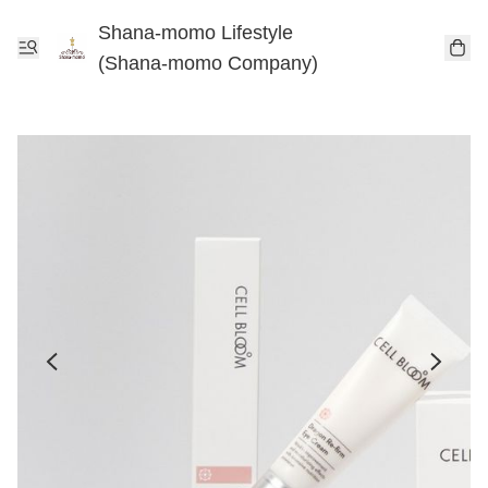
Shana-momo Lifestyle
(Shana-momo Company)