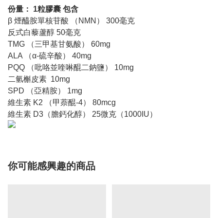
份量： 1粒膠囊 包含
β 煙醯胺單核苷酸 （NMN） 300毫克
反式白藜蘆醇 50毫克
TMG （三甲基甘氨酸） 60mg
ALA （α-硫辛酸） 40mg
PQQ （吡咯並喹啉醌二鈉鹽） 10mg
二氫槲皮素 10mg
SPD （亞精胺） 1mg
維生素 K2 （甲萘醌-4） 80mcg
維生素 D3（膽鈣化醇） 25微克（1000IU）
你可能感興趣的商品