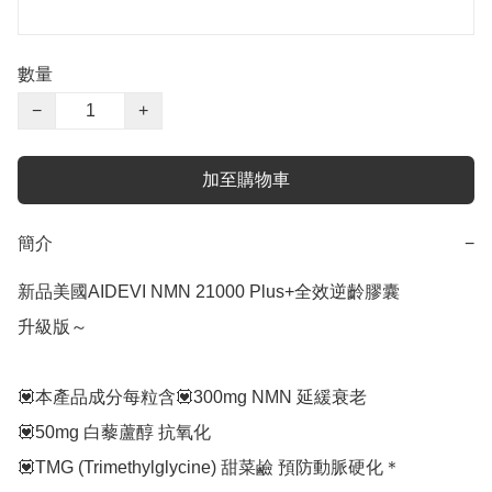
數量
−
+
加至購物車
簡介
−
新品美國AIDEVI NMN 21000 Plus+全效逆齡膠囊

升級版～

💟本產品成分每粒含💟300mg NMN 延緩衰老

💟50mg 白藜蘆醇 抗氧化

💟TMG (Trimethylglycine) 甜菜鹼 預防動脈硬化＊
