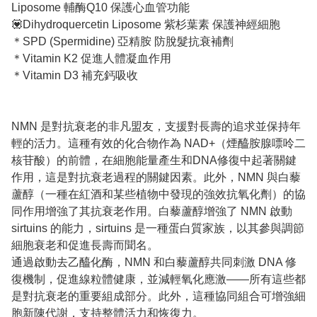
Liposome 輔酶Q10 保護心血管功能
💟Dihydroquercetin Liposome 紫杉葉素 保護神經細胞
＊SPD (Spermidine) 亞精胺 防脫髮抗衰補劑
＊Vitamin K2 促進人體凝血作用
＊Vitamin D3 補充鈣吸收
NMN 是對抗衰老的非凡盟友，支援對長壽的追求並保持年
輕的活力。這種有效的化合物作為 NAD+（煙醯胺腺嘌呤二
核苷酸）的前體，在細胞能量產生和DNA修復中起著關鍵
作用，這是對抗衰老過程的關鍵因素。此外，NMN 與白藜
蘆醇（一種在紅酒和某些植物中發現的強效抗氧化劑）的協
同作用增強了其抗衰老作用。白藜蘆醇增強了 NMN 啟動
sirtuins 的能力，sirtuins 是一種蛋白質家族，以其參與調節
細胞衰老和促進長壽而聞名。
通過啟動去乙醯化酶，NMN 和白藜蘆醇共同刺激 DNA 修
復機制，促進線粒體健康，並減輕氧化應激——所有這些都
是對抗衰老的重要組成部分。此外，這種協同組合可增強細
胞新陳代謝，支持整體活力和恢復力。