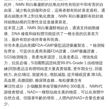
此外，NMN 和白藜蘆醇的抗氧化特性有助於中和有害的自
由基，減少氧化損傷和炎症，這兩者都有助於衰老過程。通
過在細胞水準上對抗氧化應激，NMN 和白藜蘆醇有助於維
持細胞結構的完整性並促進健康衰老。
從本質上講，NMN 與白藜蘆醇相結合，通過支持細胞健
康、DNA 修復和線粒體功能提供了一種全面的抗衰老方
法，最終有助於保持青春和長壽。
🉑🉑本產品由美國FDA+GMP藥監認證藥廠製造，＊檢測報
告齊全，可提供生產商美國FDA證書，GMP藥廠證書，
SGS檢測報告，香產地來源證，抗衰老產品，增強免疫
力，抗疫必備，5項國際認證純度99.8% Grade 1 由植物提
練(同類產品沒有標明純度大量真實個案, 更年期女仕, 回復
精力, 炎症/痛症, 脫髮再生, 增肌減脂, 提升睡眠質素 降3高,
高血壓, 高膽固醇, 糖尿降血糖... 每粒膠囊含有
💟活性成分：β-烟酰胺单核苷酸(NMN) 300毫克， NMN代
謝後會變成，NAD+一種類似維生素的物質，可以在身體中
自然合成。但隨著年齡的增長，人體內的NAD+含量也會減
少。