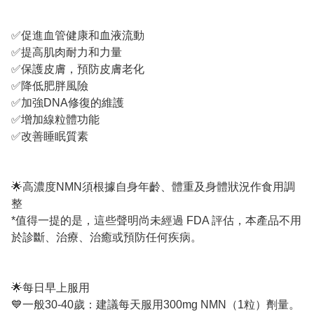
✅促進血管健康和血液流動
✅提高肌肉耐力和力量
✅保護皮膚，預防皮膚老化
✅降低肥胖風險
✅加強DNA修復的維護
✅增加線粒體功能
✅改善睡眠質素
🌟高濃度NMN須根據自身年齡、體重及身體狀況作食用調
整
*值得一提的是，這些聲明尚未經過 FDA 評估，本產品不用
於診斷、治療、治癒或預防任何疾病。
🌟每日早上服用
💙一般30-40歲：建議每天服用300mg NMN（1粒）劑量。