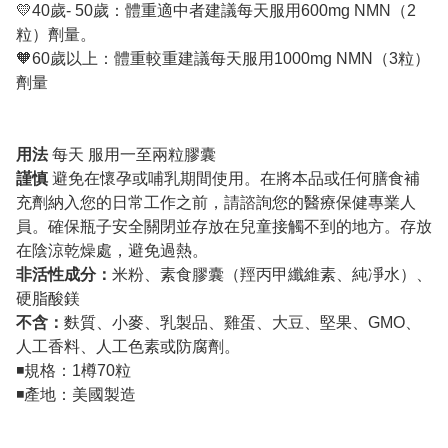
💛40歲- 50歲：體重適中者建議每天服用600mg NMN（2
粒）劑量。
🧡60歲以上：體重較重建議每天服用1000mg NMN（3粒）
劑量
用法
每天 服用一至兩粒膠囊
謹慎
避免在懷孕或哺乳期間使用。在將本品或任何膳食補
充劑納入您的日常工作之前，請諮詢您的醫療保健專業人
員。確保瓶子安全關閉並存放在兒童接觸不到的地方。存放
在陰涼乾燥處，避免過熱。
非活性成分：
米粉、素食膠囊（羥丙甲纖維素、純凈水）、
硬脂酸鎂
不含：
麩質、小麥、乳製品、雞蛋、大豆、堅果、GMO、
人工香料、人工色素或防腐劑。
◾️規格：1樽70粒
◾️產地：美國製造