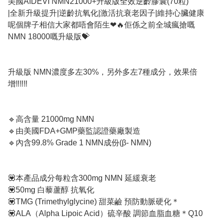
美國AIDEVI NMN21000+升級版全效逆齡膠囊(70粒)
|全新升級提升|逆齡抗氧化|激活抗衰老因子|維持心臟健康
呢個牌子相信大家都唔會陌生❤🔥佢係之前全城瘋搶嘅
NMN 18000嘅升級版💝
升級版 NMN濃度多左30%，另外多左7種成分，效果倍
增‼️‼️‼️
🔹️高含量 21000mg NMN
🔹️由美國FDA+GMP藥監認證藥廠製造
🔹️內含99.8% Grade 1 NMN成份(β- NMN)
💟本產品成分每粒含300mg NMN 延緩衰老
💟50mg 白藜蘆醇 抗氧化
💟TMG (Trimethylglycine) 甜菜鹼 預防動脈硬化＊
💟ALA（Alpha Lipoic Acid）硫辛酸 調節血脂血糖＊Q10