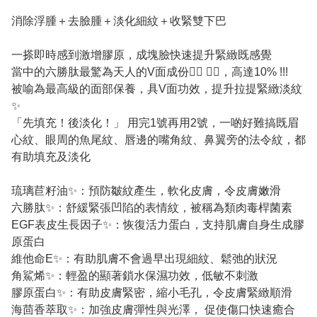
消除浮腫＋去臉腫＋淡化細紋＋收緊雙下巴
⼀搽即時感到激增膠原，成塊臉快速提升緊緻既感覺
當中的六勝肽最驚為天人的V面成份👍🏼 👍🏼，高達10% !!!
被喻為最⾼級的面部保養，具V⾯功效，提升拉提緊緻淡紋
✨
「先填充！後淡化！」 用完1號再用2號，一啲好難搞既眉
⼼紋、眼周的⿂尾紋、唇邊的嘴⾓紋、⿐翼旁的法令紋，都
有助填充及淡化
琉璃苣籽油✨：預防皺紋產⽣，軟化⽪膚，令⽪膚嫩滑
六勝肽✨：舒緩緊張凹陷的表情紋，被稱為類⾁毒桿菌素
EGF表⽪⽣長因⼦✨：恢復活⼒蛋⽩，⽀持肌膚自身⽣成膠
原蛋⽩
維他命E✨：有助肌膚不會過早出現細紋、鬆弛的狀況
⾓鯊烯✨：輕盈的顯著鎖⽔保濕功效，低敏不刺激
膠原蛋⽩✨：有助⽪膚緊密，縮⼩⽑孔，令⽪膚緊緻順滑
海茴香萃取✨：加強⽪膚彈性與光澤， 促使傷⼝快速癒合