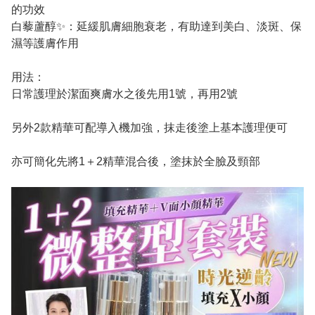
的功效
⽩藜蘆醇✨：延緩肌膚細胞衰老，有助達到美⽩、淡斑、保
濕等護膚作⽤
用法：
日常護理於潔面爽膚水之後先用1號，再用2號
另外2款精華可配導入機加強，抹走後塗上基本護理便可
亦可簡化先將1＋2精華混合後，塗抹於全臉及頸部