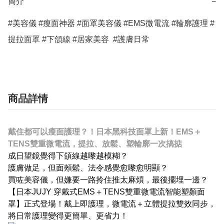
簡介
−
#美容儀 #瘦面神器 #面罩美容儀 #EMS微電流 #輪廓護理 #
提拉面罩 #下頜線 #居家美容  #護膚日常
商品詳情
戴住都可以瘦面護理？！日本黑科技面罩上新！EMS＋
TENS雙重微電流，提拉、放鬆、塑輪廓一次搞掂
成日望鏡覺得下頜線越嚟越模糊？
護膚做足，但面頰鬆、法令感覺愈嚟愈明顯？
買咗美容儀，但嫌要一路拎住推太麻煩，最後擺埋一邊？
【日本JUJY 穿戴式EMS＋TENS雙重微電流智能塑顏面
罩】正式登場！戴上即護理，微電流＋立體提拉雙效同步，
將日常護理變得更簡單、更省力！