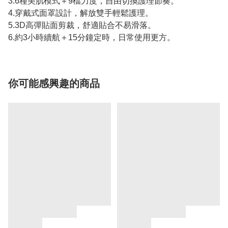
3.6種美肌模式＋9檔力度，自由切換護理節奏。
4.穿戴式面罩設計，解放雙手輕鬆護理。
5.3D高彈貼面剪裁，舒適貼合不易滑落。
6.約3小時續航＋15分鐘定時，日常使用更方。
你可能感興趣的商品