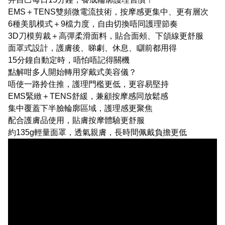
EMS＋TENS雙頻微電流技術，按摩感更集中、更有層次
6種美肌模式＋9檔力度，自由切換唔同護理節奏
3D刀模剪裁＋高彈柔滑面料，貼合面頰、下頜線更舒服
面罩式設計，護膚後、睇劇、休息、瞓前都用得
15分鐘自動定時，唔怕唔記得關機
點解咁多人開始轉用穿戴式美容儀？
唔使一路拎住推，護理門檻更低，更容易堅持
EMS緊緻＋TENS舒緩，兼顧按摩感同放鬆感
集中覆蓋下半臉輪廓區域，護理感更聚焦
配合護膚品使用，貼膚按摩體驗更舒服
約135g輕量面罩，透氣親膚，長時間佩戴負擔更低