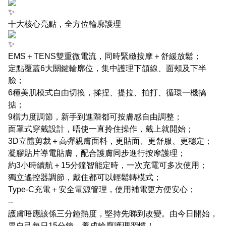
十大核心亮點，全方位輪廓護理
EMS＋TENS雙重微電流，同時緊緻按摩＋舒緩放鬆；
定點覆蓋6大關鍵輪廓位，集中護理下頜線、面頰及下半
臉；
6種美肌模式自由切換，揉捏、提拉、拍打、循環一機搞
掂；
9檔力度調節，新手到進階都可按膚感自由調整；
面罩式穿戴設計，唔使一直拎住操作，戴上就開始；
3D立體剪裁＋高彈親膚面料，更貼面、更舒服、更穩定；
凝膠貼片導電貼膚，配合護膚同步進行按摩護理；
約3小時續航＋15分鐘智能定時，一次充電可多次使用；
獨立遙控器調節，戴住都可以輕鬆轉模式；
Type-C充電＋安全電源管理，使用補電更方便安心；
--
護膚唔應該係三分鐘熱度，堅持先睇到改變。由今日開始，
畀自己每日15分鐘，養成輪廓護理習慣！