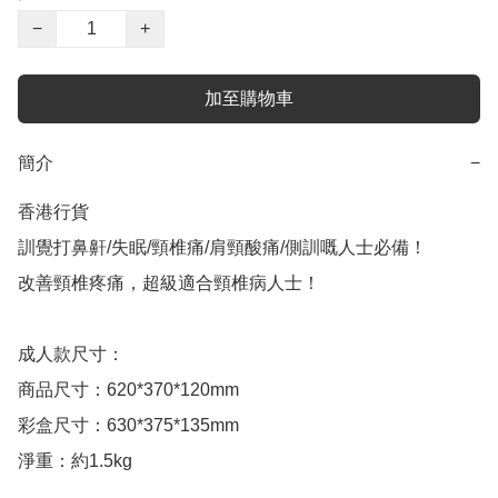
−
+
加至購物車
簡介
−
香港行貨

訓覺打鼻鼾/失眠/頸椎痛/肩頸酸痛/側訓嘅人士必備！

改善頸椎疼痛，超級適合頸椎病人士！

成人款尺寸：

商品尺寸：620*370*120mm

彩盒尺寸：630*375*135mm

淨重：約1.5kg
