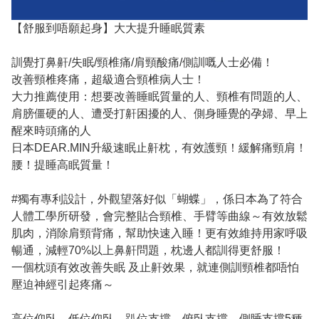
【舒服到唔願起身】大大提升睡眠質素
訓覺打鼻鼾/失眠/頸椎痛/肩頸酸痛/側訓嘅人士必備！
改善頸椎疼痛，超級適合頸椎病人士！
大力推薦使用：想要改善睡眠質量的人、頸椎有問題的人、
肩膀僵硬的人、遭受打鼾困擾的人、側身睡覺的孕婦、早上
醒來時頭痛的人
日本DEAR.MIN升級速眠止鼾枕，有效護頸！緩解痛頸肩！
腰！提睡高眠質量！
#獨有專利設計，外觀望落好似「蝴蝶」，係日本為了符合
人體工學所研發，會完整貼合頸椎、手臂等曲線～有效放鬆
肌肉，消除肩頸背痛，幫助快速入睡！更有效維持用家呼吸
暢通，減輕70%以上鼻鼾問題，枕邊人都訓得更舒服！
一個枕頭有效改善失眠 及止鼾效果，就連側訓頸椎都唔怕
壓迫神經引起疼痛～
高位仰臥、低位仰臥、趴位支撐、俯臥支撐、側睡支撐5種